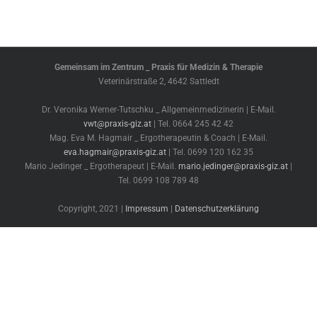
Gemeinsam im Zentrum _ Praxis für Medizin & Therapie
Veterinärstraße 2, 4642 Sattledt
Dr. Veronika Werner-Tutschku _ Allgemeinmedizinerin | E-Mail.
vwt@praxis-giz.at
| Tel. 0664 245 42 42
Mag. Eva M. Hagmair _ Ergotherapeutin & Coach | E-Mail.
eva.hagmair@praxis-giz.at
| Tel. 0699 120 162 35
Mario Jedinger _ Ergotherapeut | E-Mail.
mario.jedinger@praxis-giz.at
|
Tel. 0699 108 789 48
Copyright, 2021 |
Impressum
|
Datenschutzerklärung